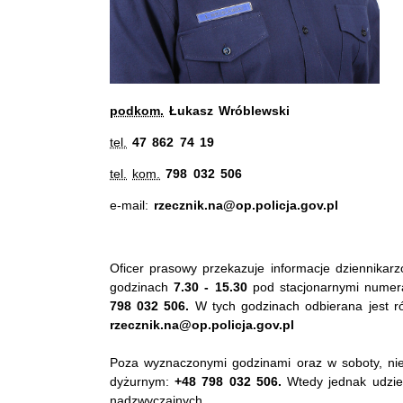
podkom.
Łukasz Wróblewski
tel.
47 862 74 19
tel.
kom.
798 032 506
e-mail:
rzecznik.na@op.policja.gov.pl
Oficer prasowy przekazuje informacje dziennikar
godzinach
7.30 - 15.30
pod stacjonarnymi numer
798 032 506
.
W tych godzinach odbierana jest r
rzecznik.na@op.policja.gov.pl
Poza wyznaczonymi godzinami oraz w soboty, nie
dyżurnym:
+48 798 032 506.
Wtedy jednak udziel
nadzwyczajnych.