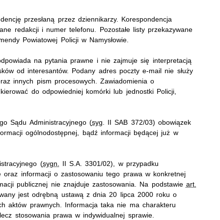
dencję przesłaną przez dziennikarzy. Korespondencja
ane redakcji i numer telefonu. Pozostałe listy przekazywane
endy Powiatowej Policji w Namysłowie.
dpowiada na pytania prawne i nie zajmuje się interpretacją
sków od interesantów. Podany adres poczty e-mail nie służy
oraz innych pism procesowych. Zawiadomienia o
ierować do odpowiedniej komórki lub jednostki Policji,
go Sądu Administracyjnego (
syg
. II SAB 372/03) obowiązek
nformacji ogólnodostępnej, bądź informacji będącej już w
stracyjnego (
sygn.
II S.A. 3301/02), w przypadku
 oraz informacji o zastosowaniu tego prawa w konkretnej
macji publicznej nie znajduje zastosowania. Na podstawie
art.
wany jest odrębną ustawą z dnia 20 lipca 2000 roku o
ch aktów prawnych. Informacja taka nie ma charakteru
, lecz stosowania prawa w indywidualnej sprawie.