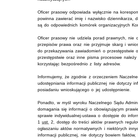
Oficer prasowy odpowiada wyłącznie na korespon
powinna zawierać imię i nazwisko dziennikarza, d
są do odpowiednich komórek organizacyjnych Kom
Oficer prasowy nie udziela porad prawnych, nie o
przepisów prawa oraz nie przyjmuje skarg i wnio
do przekazywania zawiadomień o przestępstwie 
przestępstwie oraz inne pisma procesowe należy k
korzystając bezpośrednio z listy adresów.
Informujemy, że zgodnie z orzeczeniem Naczelne
udostępniania informacji publicznej nie dotyczy i
posiadaniu wnioskującego o jej udostępnienie.
Ponadto, w myśl wyroku Naczelnego Sądu Admini
domagania się informacji o obowiązującym prawie
sprawie
indywidualnej-ustawa
o dostępie do infor
1
ust.
2, dostęp do treści aktów prawnych regulo
ogłaszaniu aktów normatywnych i niektórych inny
informacji publicznej, nie dotyczy bowiem faktów